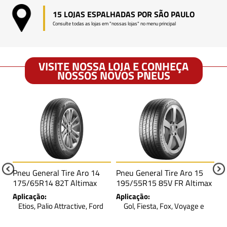
15 LOJAS ESPALHADAS POR SÃO PAULO
Consulte todas as lojas em "nossas lojas" no menu principal
VISITE NOSSA LOJA E CONHEÇA
NOSSOS NOVOS PNEUS
Pneu General Tire Aro 14
Pneu General Tire Aro 15
Pn
175/65R14 82T Altimax
195/55R15 85V FR Altimax
U
One
One S
8
Aplicação:
Aplicação:
Ap
Etios, Palio Attractive, Ford
Gol, Fiesta, Fox, Voyage e
Ka, Uno e outros
outros