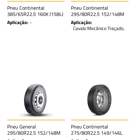
Pneu Continental
Pneu Continental
385/65R22.5 160K (158L)
295/80R22.5 152/148M
TL HTR2 US LRL 20L
TL HSL2+ ECO-PLUS SA
Aplicação:
-
Aplicação:
LRH PR16
Cavalo Mecânico Traçado,
Cavalo Mecânico, Caminhão
Trucado, Ônibus Rodoviário
Pneu General
Pneu Continental
295/80R22.5 152/148M
275/80R22.5 149/146L
TL GENERAL RA SA LRH
TL HSR2 SA LRH 16L