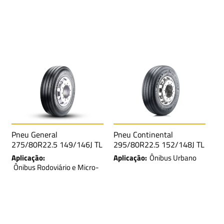
Trucado, Reboque e
Semirreboque
Pneu General
Pneu Continental
275/80R22.5 149/146J TL
295/80R22.5 152/148J TL
GENERAL UA SA LRH 16L
ContiGol SA LRH 16L
Aplicação:
Aplicação:
Ônibus Urbano
Ônibus Rodoviário e Micro-
Ônibus