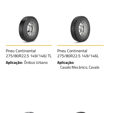
Pneu Continental
Pneu Continental
275/80R22.5 149/146J TL
275/80R22.5 149/146L
ContiGol Plus LRH 16L
TL Conti Hybrid HD3 SA
Aplicação:
Ônibus Urbano
Aplicação:
LRH 16L M+S
Cavalo Mecânico, Cavalo
Mecânico Traçado e
Caminhão Trucado