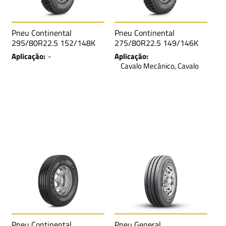
Pneu Continental
Pneu Continental
295/80R22.5 152/148K
275/80R22.5 149/146K
TL HDC1+ SA LRH 16L
TL HDC1+ SA LRH 16L
Aplicação:
-
Aplicação:
M+S
M+S
Cavalo Mecânico, Cavalo
Mecânico Traçado,
Betoneira, Caminhão de
Lixo, Caçamba e Caminhão
Trucado
Pneu Continental
Pneu General