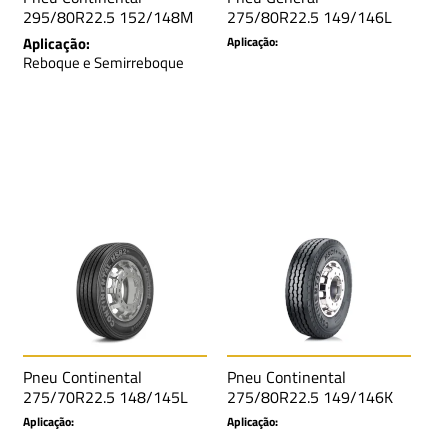
295/80R22.5 152/148M
275/80R22.5 149/146L
TL HTR1 SA LRH 16L
TL GENERAL RA SA LRH
Aplicação:
Aplicação:
16L
Reboque e Semirreboque
Pneu Continental
Pneu Continental
275/70R22.5 148/145L
275/80R22.5 149/146K
TL HSR2 SA LRJ 18L
TL HSC1+ SA LRH 16L
Aplicação:
Aplicação:
M+S