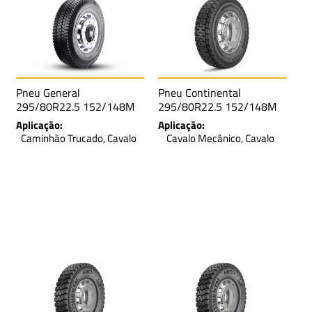
Pneu General
Pneu Continental
295/80R22.5 152/148M
295/80R22.5 152/148M
TL General RD SA LRH 16L
TL Conti Hybrid HD3 SA
Aplicação:
Aplicação:
M+S
LRL 16L M+S
Caminhão Trucado, Cavalo
Cavalo Mecânico, Cavalo
Mecânico, Caminhão Toco e
Mecânico Traçado,
Cavalo Mecânico Traçado
Caminhão Trucado