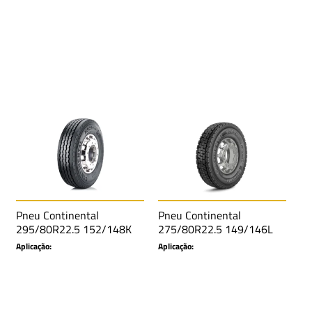
Pneu Continental
Pneu Continental
295/80R22.5 152/148K
275/80R22.5 149/146L
TL HSC1+ SA LRH 16L
TL HDR2 SA LRH 16L M+S
Aplicação:
Aplicação:
M+S