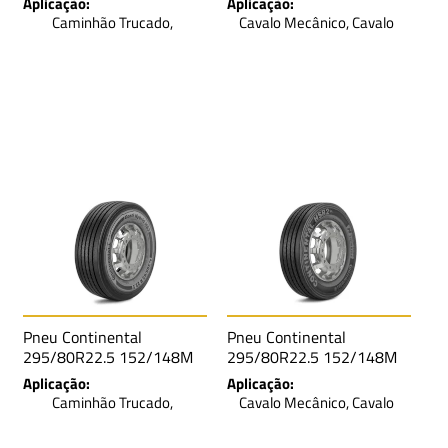
Aplicação:
Aplicação:
16L
Caminhão Trucado,
Cavalo Mecânico, Cavalo
Caminhão Toco, Cavalo
Mecânico Traçado,
Mecânico, Cavalo Mecânico
Caminhão Toco, Caminhão
Traçado, Reboque e
Trucado, Reboque e
Semirreboque
Semirreboque
Pneu Continental
Pneu Continental
295/80R22.5 152/148M
295/80R22.5 152/148M
TL Conti Hybrid HS3 SA
TL HSR2 EE RSP LRH 16L
Aplicação:
Aplicação:
LRL 16L
Caminhão Trucado,
Cavalo Mecânico, Cavalo
Caminhão Toco, Ônibus
Mecânico Traçado,
Rodoviário
Caminhão Toco, Caminhão