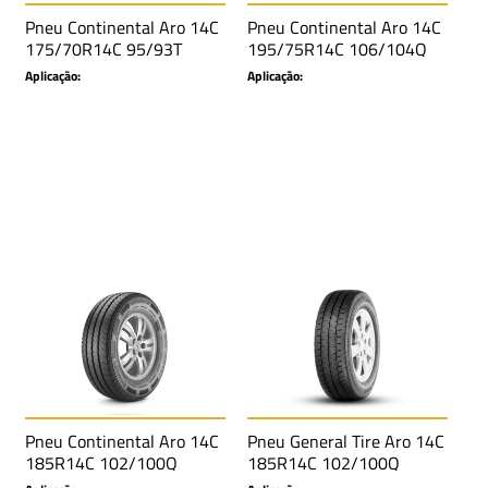
Pneu Continental Aro 14C
Pneu Continental Aro 14C
175/70R14C 95/93T
195/75R14C 106/104Q
VancoContact 2 6PR
Vanco 2 8PR
Aplicação:
Aplicação:
Pneu Continental Aro 14C
Pneu General Tire Aro 14C
185R14C 102/100Q
185R14C 102/100Q
VanContact AP # 8PR
EUROVAN 2 8PR