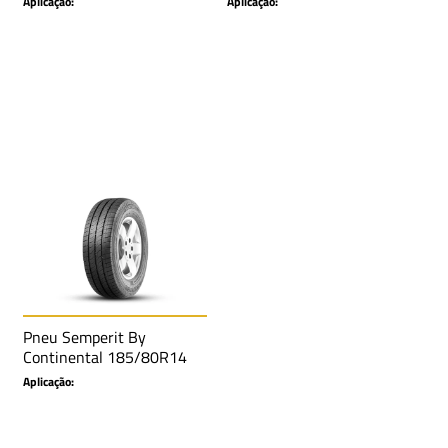
Aplicação:
Aplicação:
Pneu Semperit By
Continental 185/80R14
102/100Q Van Life
Aplicação: